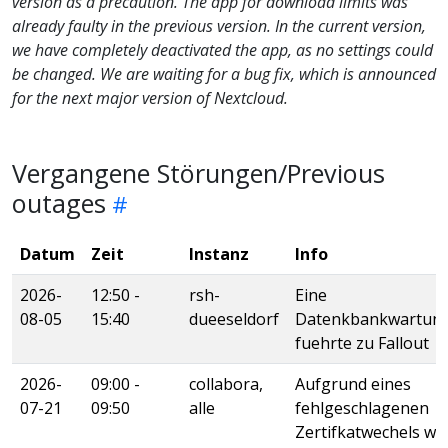
version as a precaution. The app for download limits was
already faulty in the previous version. In the current version,
we have completely deactivated the app, as no settings could
be changed. We are waiting for a bug fix, which is announced
for the next major version of Nextcloud.
Vergangene Störungen/Previous
outages
Datum
Zeit
Instanz
Info
2026-
12:50 -
rsh-
Eine
08-05
15:40
dueeseldorf
Datenkbankwartun
fuehrte zu Fallout
2026-
09:00 -
collabora,
Aufgrund eines
07-21
09:50
alle
fehlgeschlagenen
Zertifkatwechels wa